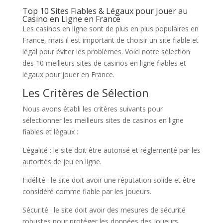
Top 10 Sites Fiables & Légaux pour Jouer au
Casino en Ligne en France
Les casinos en ligne sont de plus en plus populaires en
France, mais il est important de choisir un site fiable et
légal pour éviter les problèmes. Voici notre sélection
des 10 meilleurs sites de casinos en ligne fiables et
légaux pour jouer en France.
Les Critères de Sélection
Nous avons établi les critères suivants pour
sélectionner les meilleurs sites de casinos en ligne
fiables et légaux :
Légalité : le site doit être autorisé et réglementé par les
autorités de jeu en ligne.
Fidélité : le site doit avoir une réputation solide et être
considéré comme fiable par les joueurs.
Sécurité : le site doit avoir des mesures de sécurité
robustes pour protéger les données des joueurs.