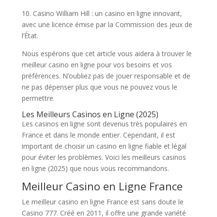
10. Casino William Hill : un casino en ligne innovant,
avec une licence émise par la Commission des jeux de
l’État.
Nous espérons que cet article vous aidera à trouver le
meilleur casino en ligne pour vos besoins et vos
préférences. N’oubliez pas de jouer responsable et de
ne pas dépenser plus que vous ne pouvez vous le
permettre.
Les Meilleurs Casinos en Ligne (2025)
Les casinos en ligne sont devenus très populaires en
France et dans le monde entier. Cependant, il est
important de choisir un casino en ligne fiable et légal
pour éviter les problèmes. Voici les meilleurs casinos
en ligne (2025) que nous vous recommandons.
Meilleur Casino en Ligne France
Le meilleur casino en ligne France est sans doute le
Casino 777. Créé en 2011, il offre une grande variété