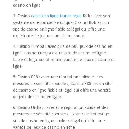
casino en ligne.
3. Casino
casino en ligne france légal
Rizk : avec son
système de récompense unique, Casino Rizk est un
site de casino en ligne fiable et légal qui offre une
expérience de jeu unique et amusante.
4. Casino Europa : avec plus de 500 jeux de casino en
ligne, Casino Europa est un site de casino en ligne
fiable et légal qui offre une variété de jeux de casino en
ligne.
5. Casino 888 : avec une réputation solide et des
mesures de sécurité robustes, Casino 888 est un site
de casino en ligne fiable et légal qui offre une variété
de jeux de casino en ligne.
6. Casino Unibet : avec une réputation solide et des
mesures de sécurité robustes, Casino Unibet est un
site de casino en ligne fiable et légal qui offre une
variété de jeux de casino en ligne.