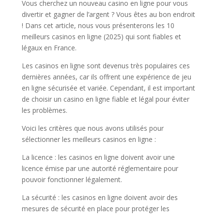
Vous cherchez un nouveau casino en ligne pour vous
divertir et gagner de l’argent ? Vous êtes au bon endroit
! Dans cet article, nous vous présenterons les 10
meilleurs casinos en ligne (2025) qui sont fiables et
légaux en France.
Les casinos en ligne sont devenus très populaires ces
dernières années, car ils offrent une expérience de jeu
en ligne sécurisée et variée. Cependant, il est important
de choisir un casino en ligne fiable et légal pour éviter
les problèmes.
Voici les critères que nous avons utilisés pour
sélectionner les meilleurs casinos en ligne :
La licence : les casinos en ligne doivent avoir une
licence émise par une autorité réglementaire pour
pouvoir fonctionner légalement.
La sécurité : les casinos en ligne doivent avoir des
mesures de sécurité en place pour protéger les