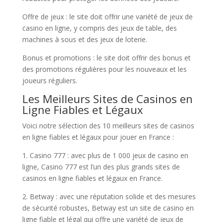
Offre de jeux : le site doit offrir une variété de jeux de
casino en ligne, y compris des jeux de table, des
machines à sous et des jeux de loterie.
Bonus et promotions : le site doit offrir des bonus et
des promotions régulières pour les nouveaux et les
joueurs réguliers.
Les Meilleurs Sites de Casinos en
Ligne Fiables et Légaux
Voici notre sélection des 10 meilleurs sites de casinos
en ligne fiables et légaux pour jouer en France :
1. Casino 777 : avec plus de 1 000 jeux de casino en
ligne, Casino 777 est l’un des plus grands sites de
casinos en ligne fiables et légaux en France.
2. Betway : avec une réputation solide et des mesures
de sécurité robustes, Betway est un site de casino en
ligne fiable et légal qui offre une variété de jeux de