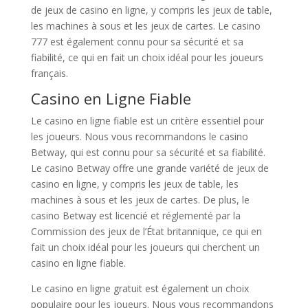
de jeux de casino en ligne, y compris les jeux de table,
les machines à sous et les jeux de cartes. Le casino
777 est également connu pour sa sécurité et sa
fiabilité, ce qui en fait un choix idéal pour les joueurs
français.
Casino en Ligne Fiable
Le casino en ligne fiable est un critère essentiel pour
les joueurs. Nous vous recommandons le casino
Betway, qui est connu pour sa sécurité et sa fiabilité.
Le casino Betway offre une grande variété de jeux de
casino en ligne, y compris les jeux de table, les
machines à sous et les jeux de cartes. De plus, le
casino Betway est licencié et réglementé par la
Commission des jeux de l’État britannique, ce qui en
fait un choix idéal pour les joueurs qui cherchent un
casino en ligne fiable.
Le casino en ligne gratuit est également un choix
populaire pour les joueurs. Nous vous recommandons