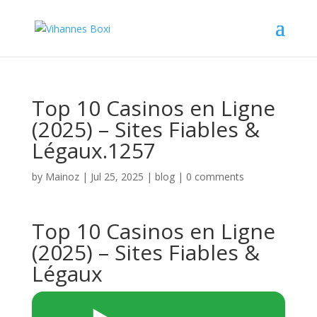
Top 10 Casinos en Ligne
(2025) – Sites Fiables &
Légaux.1257
by
Mainoz
|
Jul 25, 2025
|
blog
|
0 comments
Top 10 Casinos en Ligne
(2025) – Sites Fiables &
Légaux