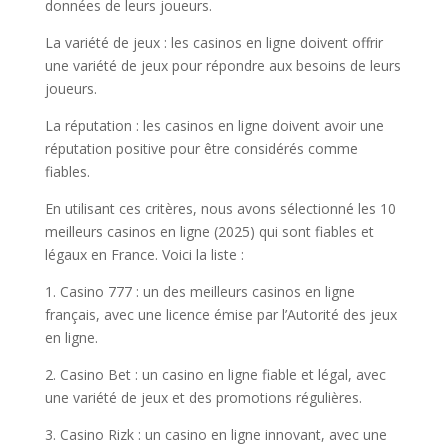
données de leurs joueurs.
La variété de jeux : les casinos en ligne doivent offrir
une variété de jeux pour répondre aux besoins de leurs
joueurs.
La réputation : les casinos en ligne doivent avoir une
réputation positive pour être considérés comme
fiables.
En utilisant ces critères, nous avons sélectionné les 10
meilleurs casinos en ligne (2025) qui sont fiables et
légaux en France. Voici la liste :
1. Casino 777 : un des meilleurs casinos en ligne
français, avec une licence émise par l’Autorité des jeux
en ligne.
2. Casino Bet : un casino en ligne fiable et légal, avec
une variété de jeux et des promotions régulières.
3. Casino Rizk : un casino en ligne innovant, avec une