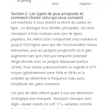
eGaming
brut
requise
Section 2 : Les types de jeux proposés et
comment choisir celui qui vous convient
Les machines à sous restent la vitrine du casino en
ligne ; on distingue trois familles principales : les slots
classiques à trois rouleaux avec peu de lignes
payantes, les vidéos slots comportant cinq rouleaux et
jusqu’à 1024 lignes ainsi que des fonctionnalités bonus
interactives, puis les jackpots progressifs où le gain
augmente tant qu’il n’est pas remporté (exemple :
Mega Moolah avec un jackpot dépassant parfois
20 M€). Pour choisir judicieusement on regarde le RTP
moyen (généralement entre 94 % et 98 %) et la
volatilité qui détermine la fréquence mais aussi
l’amplitude des gains éventuels.
Les jeux de table offrent quant à eux une dimension
stratégique plus marquée : blackjack classique avec
règle « dealer stands on soft 17 », variantes comme