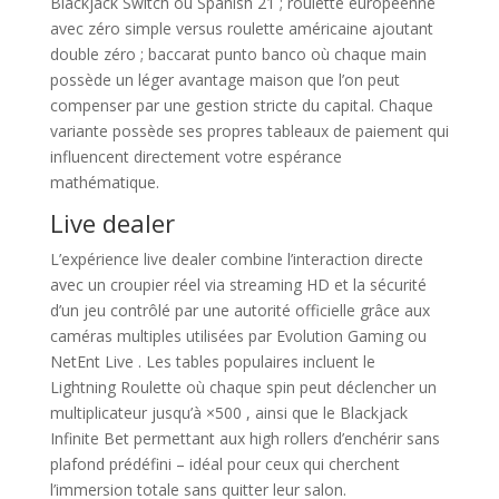
Blackjack Switch ou Spanish 21 ; roulette européenne
avec zéro simple versus roulette américaine ajoutant
double zéro ; baccarat punto banco où chaque main
possède un léger avantage maison que l’on peut
compenser par une gestion stricte du capital. Chaque
variante possède ses propres tableaux de paiement qui
influencent directement votre espérance
mathématique.​
Live dealer
L’expérience live dealer combine l’interaction directe
avec un croupier réel via streaming HD et la sécurité
d’un jeu contrôlé par une autorité officielle grâce aux
caméras multiples utilisées par Evolution Gaming ou
NetEnt Live . Les tables populaires incluent le
Lightning Roulette où chaque spin peut déclencher un
multiplicateur jusqu’à ×500 , ainsi que le Blackjack
Infinite Bet permettant aux high rollers d’enchérir sans
plafond prédéfini – idéal pour ceux qui cherchent
l’immersion totale sans quitter leur salon.