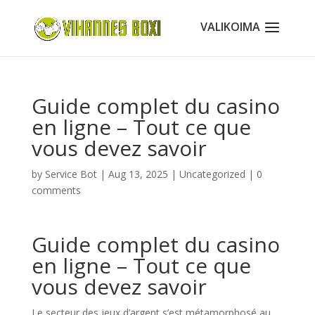
Guide complet du casino
en ligne – Tout ce que
vous devez savoir
by
Service Bot
|
Aug 13, 2025
|
Uncategorized
|
0
comments
Guide complet du casino
en ligne – Tout ce que
vous devez savoir
Le secteur des jeux d’argent s’est métamorphosé au