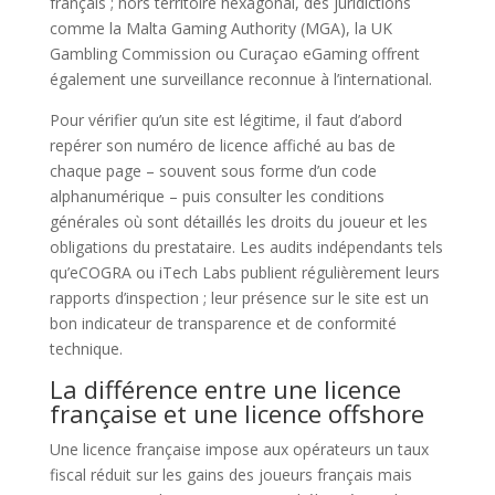
français ; hors territoire hexagonal, des juridictions
comme la Malta Gaming Authority (MGA), la UK
Gambling Commission ou Curaçao eGaming offrent
également une surveillance reconnue à l’international.
Pour vérifier qu’un site est légitime, il faut d’abord
repérer son numéro de licence affiché au bas de
chaque page – souvent sous forme d’un code
alphanumérique – puis consulter les conditions
générales où sont détaillés les droits du joueur et les
obligations du prestataire. Les audits indépendants tels
qu’eCOGRA ou iTech Labs publient régulièrement leurs
rapports d’inspection ; leur présence sur le site est un
bon indicateur de transparence et de conformité
technique.
La différence entre une licence
française et une licence offshore
Une licence française impose aux opérateurs un taux
fiscal réduit sur les gains des joueurs français mais