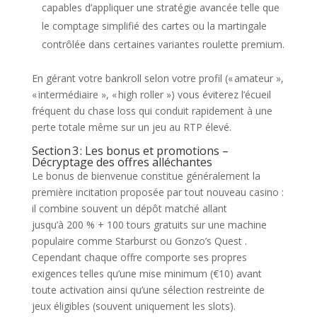
capables d’appliquer une stratégie avancée telle que
le comptage simplifié des cartes ou la martingale
contrôlée dans certaines variantes roulette premium.
En gérant votre bankroll selon votre profil (« amateur »,
« intermédiaire », « high roller ») vous éviterez l’écueil
fréquent du chase loss qui conduit rapidement à une
perte totale même sur un jeu au RTP élevé.
Section 3 : Les bonus et promotions –
Décryptage des offres alléchantes
Le bonus de bienvenue constitue généralement la
première incitation proposée par tout nouveau casino :
il combine souvent un dépôt matché allant
jusqu’à 200 % + 100 tours gratuits sur une machine
populaire comme Starburst ou Gonzo’s Quest .
Cependant chaque offre comporte ses propres
exigences telles qu’une mise minimum (€10) avant
toute activation ainsi qu’une sélection restreinte de
jeux éligibles (souvent uniquement les slots).