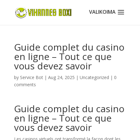
Guide complet du casino
en ligne – Tout ce que
vous devez savoir
by
Service Bot
|
Aug 24, 2025
|
Uncategorized
|
0
comments
Guide complet du casino
en ligne – Tout ce que
vous devez savoir
Les casinos virtuels ont transformé la façon dont les