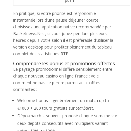
push
En pratique, si votre priorité est l’ergonomie
instantanée lors d’une pause déjeuner courte,
choisissez une application native recommandée par
Basketnews.Net ; si vous jouez pendant plusieurs
heures depuis votre salon il est préférable d’utiliser la
version desktop pour profiter pleinement du tableau
complet des statistiques RTP.
Comprendre les bonus et promotions offertes
Le paysage promotionnel diffère sensiblement entre
chaque nouveau casino en ligne France ; voici
comment ne pas se perdre parmi tant d’offres
scintillantes :
Welcome bonus – généralement un match up to
€1000 + 200 tours gratuits sur
Starburst
.
Dépo‑match – souvent proposé chaque semaine sur
deux dépôts consécutifs avec multipliers variant
entre x50% и x100%.