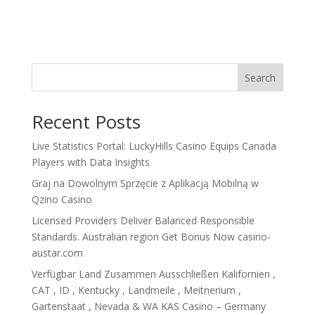
Search
Recent Posts
Live Statistics Portal: LuckyHills Casino Equips Canada
Players with Data Insights
Graj na Dowolnym Sprzęcie z Aplikacją Mobilną w
Qzino Casino
Licensed Providers Deliver Balanced Responsible
Standards. Australian region Get Bonus Now casino-
austar.com
Verfügbar Land Zusammen Ausschließen Kalifornien ,
CAT , ID , Kentucky , Landmeile , Meitnerium ,
Gartenstaat , Nevada & WA KAS Casino – Germany