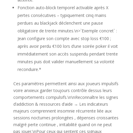
Fonction auto‑block temporel activable après X
pertes consécutives – typiquement cinq mains
perdues au blackjack déclenchent une pause
obligatoire de trente minutes.\n>`Exemple concret` :
Jean configure son compte avec stop loss €100 ;
après avoir perdu €100 lors d’une soirée poker il voit
immédiatement son accès suspendu pendant trente
minutes puis doit valider manuellement sa volonté
reconduire.*
Ces paramètres permettent ainsi aux joueurs impulsifs
voire anxieux garder toujours contrôle dessus leurs
comportements compulsifs.\n\nReconnaître les signes
d’addiction & ressources d’aide → Les indicateurs
majeurs comprennent insomnie récurrente liée aux
sessions nocturnes prolongées , dépenses croissantes
malgré perte continue , irritabilité quand on ne peut
pas jouer.\nPour ceux qui sentent ces signaux