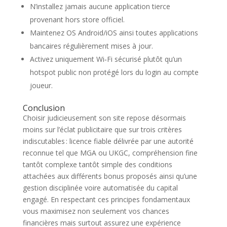
N’installez jamais aucune application tierce
provenant hors store officiel.
Maintenez OS Android/iOS ainsi toutes applications
bancaires régulièrement mises à jour.
Activez uniquement Wi‑Fi sécurisé plutôt qu’un
hotspot public non protégé lors du login au compte
joueur.
Conclusion
Choisir judicieusement son site repose désormais
moins sur l’éclat publicitaire que sur trois critères
indiscutables : licence fiable délivrée par une autorité
reconnue tel que MGA ou UKGC, compréhension fine
tantôt complexe tantôt simple des conditions
attachées aux différents bonus proposés ainsi qu’une
gestion disciplinée voire automatisée du capital
engagé.​ En respectant ces principes fondamentaux
vous maximisez non seulement vos chances
financières mais surtout assurez une expérience