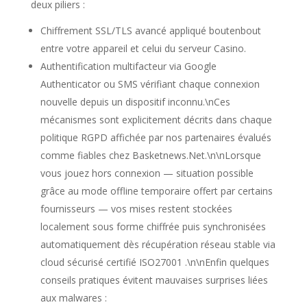
deux piliers :
Chiffrement SSL/TLS avancé appliqué bout­en­bout
entre votre appareil et celui du serveur Casino.
Authentification multifacteur via Google
Authenticator ou SMS vérifiant chaque connexion
nouvelle depuis un dispositif inconnu.\nCes
mécanismes sont explicitement décrits dans chaque
politique RGPD affichée par nos partenaires évalués
comme fiables chez Basketnews.Net.\n\nLorsque
vous jouez hors connexion — situation possible
grâce au mode offline temporaire offert par certains
fournisseurs — vos mises restent stockées
localement sous forme chiffrée puis synchronisées
automatiquement dès récupération réseau stable via
cloud sécurisé certifié ISO27001 .\n\nEnfin quelques
conseils pratiques évitent mauvaises surprises liées
aux malwares :