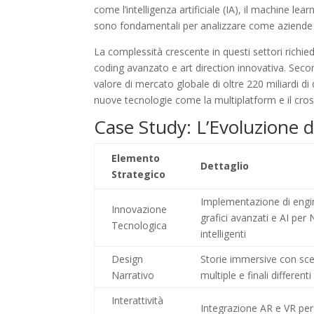
come l’intelligenza artificiale (IA), il machine le
sono fondamentali per analizzare come aziende
La complessità crescente in questi settori richi
coding avanzato e art direction innovativa. Sec
valore di mercato globale di oltre 220 miliardi di 
nuove tecnologie come la multiplatform e il cros
Case Study: L’Evoluzione 
Elemento
Dettaglio
Strategico
Implementazione di engi
Innovazione
grafici avanzati e AI per
Tecnologica
intelligenti
Design
Storie immersive con sce
Narrativo
multiple e finali differenti
Interattività
Integrazione AR e VR per