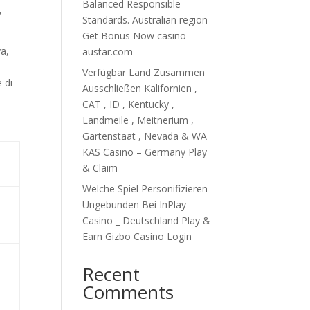
Balanced Responsible
,
Standards. Australian region
Get Bonus Now casino-
va,
austar.com
Verfügbar Land Zusammen
 di
Ausschließen Kalifornien ,
CAT , ID , Kentucky ,
Landmeile , Meitnerium ,
Gartenstaat , Nevada & WA
KAS Casino – Germany Play
& Claim
Welche Spiel Personifizieren
Ungebunden Bei InPlay
Casino _ Deutschland Play &
Earn Gizbo Casino Login
Recent
Comments