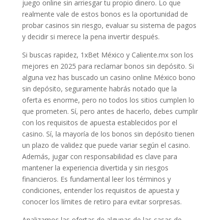
juego online sin arriesgar tu propio dinero. Lo que
realmente vale de estos bonos es la oportunidad de
probar casinos sin riesgo, evaluar su sistema de pagos
y decidir si merece la pena invertir después.
Si buscas rapidez, 1xBet México y Caliente.mx son los
mejores en 2025 para reclamar bonos sin depósito. Si
alguna vez has buscado un casino online México bono
sin depósito, seguramente habrás notado que la
oferta es enorme, pero no todos los sitios cumplen lo
que prometen. Sí, pero antes de hacerlo, debes cumplir
con los requisitos de apuesta establecidos por el
casino. Sí, la mayoría de los bonos sin depósito tienen
un plazo de validez que puede variar según el casino.
Además, jugar con responsabilidad es clave para
mantener la experiencia divertida y sin riesgos
financieros. Es fundamental leer los términos y
condiciones, entender los requisitos de apuesta y
conocer los límites de retiro para evitar sorpresas.
Analizamos las ofertas de algunas de las casas de