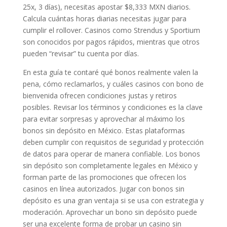
25x, 3 días), necesitas apostar $8,333 MXN diarios.
Calcula cuántas horas diarias necesitas jugar para
cumplir el rollover. Casinos como Strendus y Sportium
son conocidos por pagos rápidos, mientras que otros
pueden “revisar” tu cuenta por días.
En esta guía te contaré qué bonos realmente valen la
pena, cómo reclamarlos, y cuáles casinos con bono de
bienvenida ofrecen condiciones justas y retiros
posibles. Revisar los términos y condiciones es la clave
para evitar sorpresas y aprovechar al máximo los
bonos sin depósito en México. Estas plataformas
deben cumplir con requisitos de seguridad y protección
de datos para operar de manera confiable. Los bonos
sin depósito son completamente legales en México y
forman parte de las promociones que ofrecen los
casinos en línea autorizados. Jugar con bonos sin
depósito es una gran ventaja si se usa con estrategia y
moderación. Aprovechar un bono sin depósito puede
ser una excelente forma de probar un casino sin