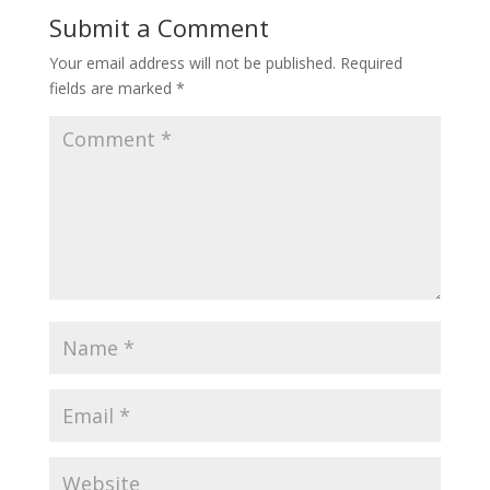
Submit a Comment
Your email address will not be published.
Required
fields are marked
*