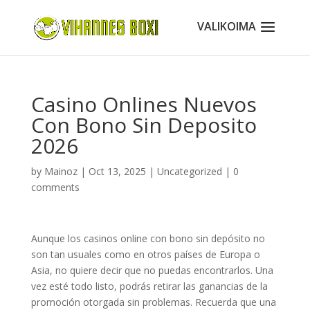
Casino Onlines Nuevos
Con Bono Sin Deposito
2026
by
Mainoz
|
Oct 13, 2025
|
Uncategorized
|
0
comments
Aunque los casinos online con bono sin depósito no
son tan usuales como en otros países de Europa o
Asia, no quiere decir que no puedas encontrarlos. Una
vez esté todo listo, podrás retirar las ganancias de la
promoción otorgada sin problemas. Recuerda que una