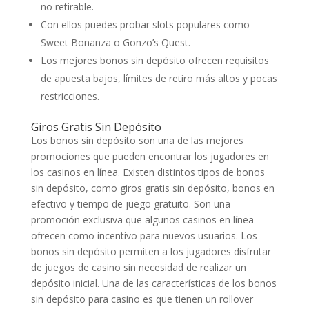
no retirable.
Con ellos puedes probar slots populares como
Sweet Bonanza o Gonzo’s Quest.
Los mejores bonos sin depósito ofrecen requisitos
de apuesta bajos, límites de retiro más altos y pocas
restricciones.
Giros Gratis Sin Depósito
Los bonos sin depósito son una de las mejores
promociones que pueden encontrar los jugadores en
los casinos en línea. Existen distintos tipos de bonos
sin depósito, como giros gratis sin depósito, bonos en
efectivo y tiempo de juego gratuito. Son una
promoción exclusiva que algunos casinos en línea
ofrecen como incentivo para nuevos usuarios. Los
bonos sin depósito permiten a los jugadores disfrutar
de juegos de casino sin necesidad de realizar un
depósito inicial. Una de las características de los bonos
sin depósito para casino es que tienen un rollover