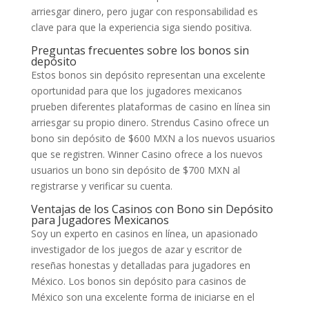
arriesgar dinero, pero jugar con responsabilidad es
clave para que la experiencia siga siendo positiva.
Preguntas frecuentes sobre los bonos sin
depósito
Estos bonos sin depósito representan una excelente
oportunidad para que los jugadores mexicanos
prueben diferentes plataformas de casino en línea sin
arriesgar su propio dinero. Strendus Casino ofrece un
bono sin depósito de $600 MXN a los nuevos usuarios
que se registren. Winner Casino ofrece a los nuevos
usuarios un bono sin depósito de $700 MXN al
registrarse y verificar su cuenta.
Ventajas de los Casinos con Bono sin Depósito
para Jugadores Mexicanos
Soy un experto en casinos en línea, un apasionado
investigador de los juegos de azar y escritor de
reseñas honestas y detalladas para jugadores en
México. Los bonos sin depósito para casinos de
México son una excelente forma de iniciarse en el