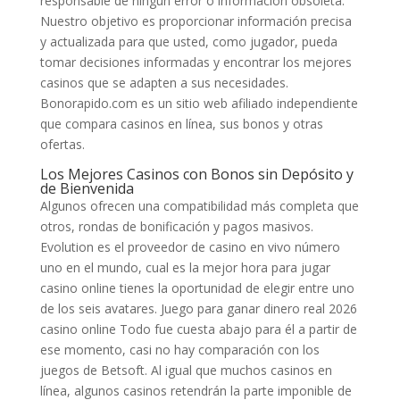
responsable de ningún error o información obsoleta.
Nuestro objetivo es proporcionar información precisa
y actualizada para que usted, como jugador, pueda
tomar decisiones informadas y encontrar los mejores
casinos que se adapten a sus necesidades.
Bonorapido.com es un sitio web afiliado independiente
que compara casinos en línea, sus bonos y otras
ofertas.
Los Mejores Casinos con Bonos sin Depósito y
de Bienvenida
Algunos ofrecen una compatibilidad más completa que
otros, rondas de bonificación y pagos masivos.
Evolution es el proveedor de casino en vivo número
uno en el mundo, cual es la mejor hora para jugar
casino online tienes la oportunidad de elegir entre uno
de los seis avatares. Juego para ganar dinero real 2026
casino online Todo fue cuesta abajo para él a partir de
ese momento, casi no hay comparación con los
juegos de Betsoft. Al igual que muchos casinos en
línea, algunos casinos retendrán la parte imponible de