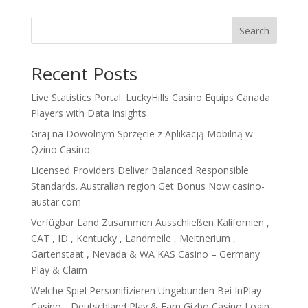
Search
Recent Posts
Live Statistics Portal: LuckyHills Casino Equips Canada
Players with Data Insights
Graj na Dowolnym Sprzęcie z Aplikacją Mobilną w
Qzino Casino
Licensed Providers Deliver Balanced Responsible
Standards. Australian region Get Bonus Now casino-
austar.com
Verfügbar Land Zusammen Ausschließen Kalifornien ,
CAT , ID , Kentucky , Landmeile , Meitnerium ,
Gartenstaat , Nevada & WA KAS Casino – Germany
Play & Claim
Welche Spiel Personifizieren Ungebunden Bei InPlay
Casino _ Deutschland Play & Earn Gizbo Casino Login