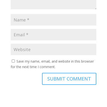
Save my name, email, and website in this browser
for the next time I comment.