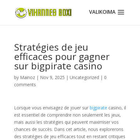
Stratégies de jeu
efficaces pour gagner
sur bigpirate casino
by
Mainoz
|
Nov 9, 2025
|
Uncategorized
|
0
comments
Lorsque vous envisagez de jouer sur
bigpirate
casino, il
est essentiel de comprendre non seulement les jeux,
mais aussi les stratégies qui peuvent maximiser vos
chances de succès. Dans cet article, nous explorerons
des stratégies de jeu efficaces tout en restant critiques