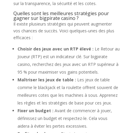
sur la transparence, la sécurité et les cotes.
Quelles sont les meilleures stratégies pour
gagner sur bigpirate casino ?
Il existe plusieurs stratégies qui peuvent augmenter
vos chances de succès. Voici quelques-unes des plus
efficaces :
Choisir des jeux avec un RTP élevé :
Le Retour au
Joueur (RTP) est un indicateur clé. Sur bigpirate
casino, recherchez des jeux avec un RTP supérieur à
95 % pour maximiser vos gains potentiels.
Maîtriser les jeux de table :
Les jeux de table
comme le blackjack et la roulette offrent souvent de
meilleures cotes que les machines à sous. Apprenez
les règles et les stratégies de base pour ces jeux.
Fixer un budget :
Avant de commencer à jouer,
définissez un budget et respectez-le. Cela vous
aidera à éviter les pertes excessives.