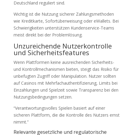
Deutschland reguliert sind.
Wichtig ist die Nutzung sicherer Zahlungsmethoden
wie Kreditkarte, Sofortüberweisung oder eWallets. Bei
Schwierigkeiten unterstützen Kundenservice-Teams
meist direkt bei der Problemlösung.
Unzureichende Nutzerkontrolle
und Sicherheitsfeatures
Wenn Plattformen keine ausreichenden Sicherheits-
und Kontrollmechanismen bieten, steigt das Risiko für
unbefugten Zugriff oder Manipulation. Nutzer sollten
auf Casinos mit Mehrfachauthentifizierung, Limits bei
Einzahlungen und Spielzeit sowie Transparenz bei den
Nutzungsbedingungen setzen.
“Verantwortungsvolles Spielen basiert auf einer
sicheren Plattform, die die Kontrolle des Nutzers ernst
nimmt.”
Relevante gesetzliche und regulatorische