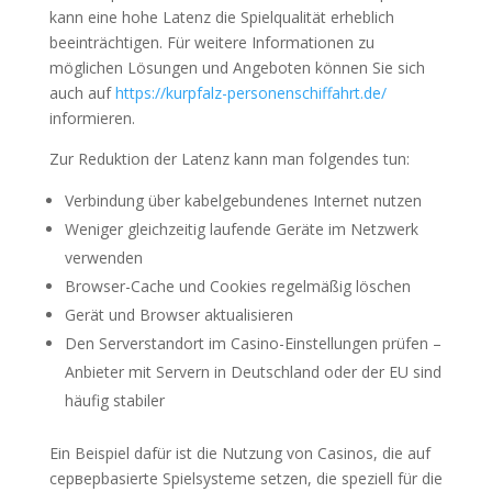
kann eine hohe Latenz die Spielqualität erheblich
beeinträchtigen. Für weitere Informationen zu
möglichen Lösungen und Angeboten können Sie sich
auch auf
https://kurpfalz-personenschiffahrt.de/
informieren.
Zur Reduktion der Latenz kann man folgendes tun:
Verbindung über kabelgebundenes Internet nutzen
Weniger gleichzeitig laufende Geräte im Netzwerk
verwenden
Browser-Cache und Cookies regelmäßig löschen
Gerät und Browser aktualisieren
Den Serverstandort im Casino-Einstellungen prüfen –
Anbieter mit Servern in Deutschland oder der EU sind
häufig stabiler
Ein Beispiel dafür ist die Nutzung von Casinos, die auf
серверbasierte Spielsysteme setzen, die speziell für die