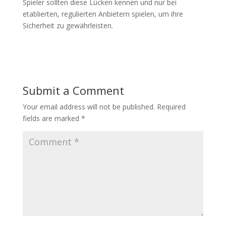
Spieler sollten diese Lücken kennen und nur bei
etablierten, regulierten Anbietern spielen, um ihre
Sicherheit zu gewährleisten.
Submit a Comment
Your email address will not be published.
Required
fields are marked
*