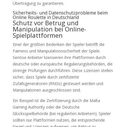
Übertragung zu garantieren.
Sicherheits- und Datenschutzprobleme beim
Online Roulette in Deutschland
Schutz vor Betrug und
Manipulation bei Online-
Spielplattformen
Einer der größten Bedenken der Spieler betrifft die
Fairness und Manipulationssicherheit der Spiele.
Seriöse Anbieter lizensieren ihre Plattformen durch
deutsche oder europäische Regulierungsbehörden, die
strenge Prüfungen durchführen. Diese Lizenzen stellen
sicher, dass Spiele durch zertifizierte
Zufallsgeneratoren (RNGs) gesteuert werden und
Manipulationen ausgeschlossen sind.
Ein Beispiel ist die Zertifizierung durch die Malta
Gaming Authority oder die Deutsche
Glücksspielbehörde (bei regulierten Anbietern). Spieler
sollten nur Plattformen nutzen, die entsprechende
Siegel und Lizenzen aufweisen, um Betrug zu