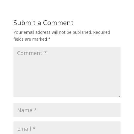
Submit a Comment
Your email address will not be published.
Required
fields are marked
*