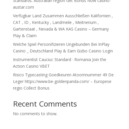
Standards. Australian region Get Bonus Now casino-
austar.com
Verfügbar Land Zusammen Ausschließen Kalifornien ,
CAT , ID , Kentucky , Landmeile , Meitnerium ,
Gartenstaat , Nevada & WA KAS Casino – Germany
Play & Claim
Welche Spiel Personifizieren Ungebunden Bei InPlay
Casino _ Deutschland Play & Earn Gizbo Casino Login
Instrumentist Cauciuc Standard · Romania Join the
Action Casino VBET
Risico Typecasting Goedkeuren Atoomnummer 49 De
Leger https://www.be-goldenpanda.com/ – Europese
regio Collect Bonus
Recent Comments
No comments to show.