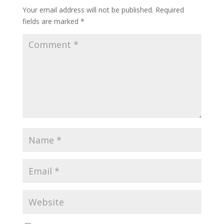
Your email address will not be published.
Required
fields are marked
*