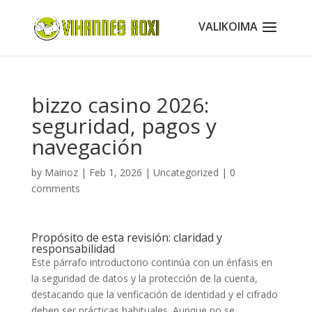
bizzo casino 2026:
seguridad, pagos y
navegación
by
Mainoz
|
Feb 1, 2026
|
Uncategorized
|
0
comments
Propósito de esta revisión: claridad y
responsabilidad
Este párrafo introductorio continúa con un énfasis en
la seguridad de datos y la protección de la cuenta,
destacando que la verificación de identidad y el cifrado
deben ser prácticas habituales. Aunque no se