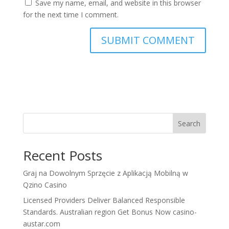
Save my name, email, and website in this browser
for the next time I comment.
Search
Recent Posts
Graj na Dowolnym Sprzęcie z Aplikacją Mobilną w
Qzino Casino
Licensed Providers Deliver Balanced Responsible
Standards. Australian region Get Bonus Now casino-
austar.com