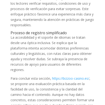
los lectores verificar requisitos, condiciones de uso y
procesos de verificación para evitar sorpresas. Este
enfoque práctico favorece una experiencia más clara y
segura, manteniendo la atención en prácticas de juego
responsables.
Proceso de registro simplificado
La accesibilidad y el soporte de idiomas se tratan
desde una óptica inclusiva. Se explica que la
plataforma intenta acomodar distintas preferencias
culturales y lingüísticas, con rutas claras para obtener
ayuda y resolver dudas. Se subraya la presencia de
recursos de apoyo para usuarios de diferentes
regiones.
Para concluir esta sección,
https://bizzoo-casino.es/
,
se propone una evaluación práctica basada en la
facilidad de uso, la consistencia y la claridad del
camino hacia el contenido. Aunque no hay datos
concretos, estas consideraciones permiten formar una