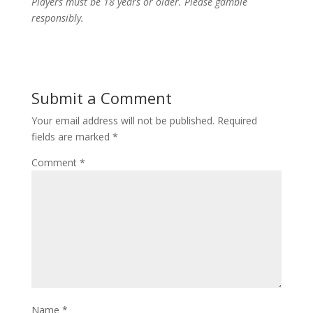
Players must be 18 years or older. Please gamble
responsibly.
Submit a Comment
Your email address will not be published.
Required
fields are marked
*
Comment
*
Name
*