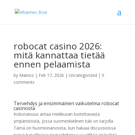
robocat casino 2026:
mitä kannattaa tietää
ennen pelaamista
by
Mainoz
|
Feb 17, 2026
|
Uncategorized
|
0
comments
Tervehdys ja ensimmäinen vaikutelma robocat
casinosta
Kokonaisuus antaa mielikuvan luotettavasta
ympäristöstä, jossa suomenkielinen tuki on tarjolla.
Tämä on huomionarvoista, kun haluaa discussioissa
pysyä turvallisissa reunaehdoissa ja välttää epäselviä