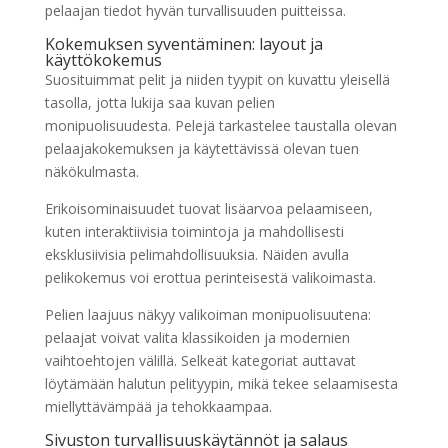
pelaajan tiedot hyvän turvallisuuden puitteissa.
Kokemuksen syventäminen: layout ja
käyttökokemus
Suosituimmat pelit ja niiden tyypit on kuvattu yleisellä
tasolla, jotta lukija saa kuvan pelien
monipuolisuudesta. Pelejä tarkastelee taustalla olevan
pelaajakokemuksen ja käytettävissä olevan tuen
näkökulmasta.
Erikoisominaisuudet tuovat lisäarvoa pelaamiseen,
kuten interaktiivisia toimintoja ja mahdollisesti
eksklusiivisia pelimahdollisuuksia. Näiden avulla
pelikokemus voi erottua perinteisestä valikoimasta.
Pelien laajuus näkyy valikoiman monipuolisuutena:
pelaajat voivat valita klassikoiden ja modernien
vaihtoehtojen välillä. Selkeät kategoriat auttavat
löytämään halutun pelityypin, mikä tekee selaamisesta
miellyttävämpää ja tehokkaampaa.
Sivuston turvallisuuskäytännöt ja salaus