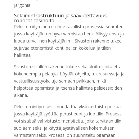
jargonia.
Selaiminfrastruktuuri ja saavutettavuus
robocat casinolta
Rekisteröityminen etenee tavallista prosessia seuraten,
jossa käyttäjän on hyvä varmistaa henkilöllisyytensä ja
luoda turvallinen käyttäjänimi. Sivuston rakenne tukee
sujuvaa etenemistä kohti pelien kokeilua ja tilien
hallintaa.
Sivuston sisällön rakenne tukee sekä aloittelijoita että
kokeneempia pelaajia. Löydät ohjeita, tukiresursseja ja
vastuullisuustyökaluja samaan paikkaan, mikä
helpottaa oppimista ja itsensä hallintaa pelisessioiden
aikana.
Rekisteröintiprosessi noudattaa yksinkertaista polkua,
jossa käyttäjä syöttää perustiedot ja luo tilin. Prosessi
voi sisältää vahvistustoimenpiteitä, joita tarvitaan tilin
suojaamiseksi ja käyttäjäystävällisen kokemuksen
varmistamiseksi. Prosessi on suunniteltu pitämään