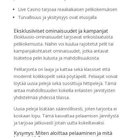
Live Casino tarjoaa reaaliaikaisen pelikokemuksen
Turvallisuus ja yksityisyys ovat etusijalla
Eksklusiiviset ominaisuudet ja kampanjat
Ekskluusio-ominaisuudet tarjoavat erikoislaatuista
pelikokemusta. Näihin voi kuulua rajoitetut pelit tai
kampanjakohtaiset ominaisuudet, jotka antavat
lisätietoa pelin kulusta ja mahdollisuuksista.
Pelitarjonta on laaja ja kattaa sekä klassiset että
modernit kolikkopelit sekä pöytäpelit. Pelaajat voivat
löytää uusia pelejä sekä suosittuja hittipelejä. Tämä
antaa mahdollisuuden kokeilla erilaisten jännitysten
yhdistelmää yhdessä tilassa.
Uusia pelejä lisätään säännöllisesti, joten tarjonta ei
koskaan lopu. Tämä kasvattaa pelaamisen jännitystä
ja tarjoaa jatkuvasti jotain uutta kokeiltavaksi.
Kysymys: Miten aloittaa pelaaminen ja mitä