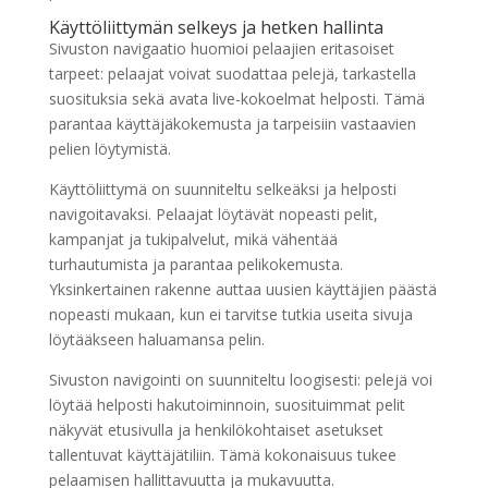
Käyttöliittymän selkeys ja hetken hallinta
Sivuston navigaatio huomioi pelaajien eritasoiset
tarpeet: pelaajat voivat suodattaa pelejä, tarkastella
suosituksia sekä avata live-kokoelmat helposti. Tämä
parantaa käyttäjäkokemusta ja tarpeisiin vastaavien
pelien löytymistä.
Käyttöliittymä on suunniteltu selkeäksi ja helposti
navigoitavaksi. Pelaajat löytävät nopeasti pelit,
kampanjat ja tukipalvelut, mikä vähentää
turhautumista ja parantaa pelikokemusta.
Yksinkertainen rakenne auttaa uusien käyttäjien päästä
nopeasti mukaan, kun ei tarvitse tutkia useita sivuja
löytääkseen haluamansa pelin.
Sivuston navigointi on suunniteltu loogisesti: pelejä voi
löytää helposti hakutoiminnoin, suosituimmat pelit
näkyvät etusivulla ja henkilökohtaiset asetukset
tallentuvat käyttäjätiliin. Tämä kokonaisuus tukee
pelaamisen hallittavuutta ja mukavuutta.