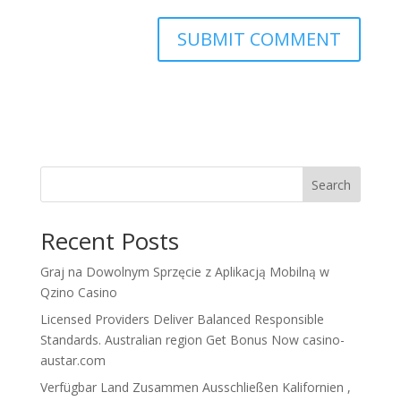
Search
Recent Posts
Graj na Dowolnym Sprzęcie z Aplikacją Mobilną w
Qzino Casino
Licensed Providers Deliver Balanced Responsible
Standards. Australian region Get Bonus Now casino-
austar.com
Verfügbar Land Zusammen Ausschließen Kalifornien ,