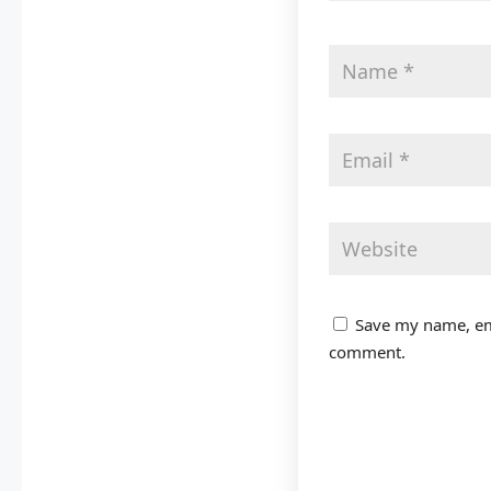
Save my name, ema
comment.