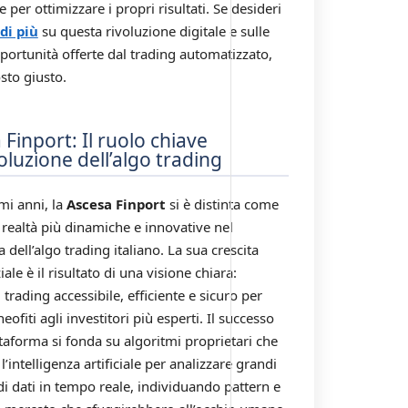
 per ottimizzare i propri risultati. Se desideri
di più
su questa rivoluzione digitale e sulle
ortunità offerte dal trading automatizzato,
osto giusto.
 Finport: Il ruolo chiave
voluzione dell’algo trading
imi anni, la
Ascesa Finport
si è distinta come
 realtà più dinamiche e innovative nel
dell’algo trading italiano. La sua crescita
le è il risultato di una visione chiara:
 trading accessibile, efficiente e sicuro per
 neofiti agli investitori più esperti. Il successo
ttaforma si fonda su algoritmi proprietari che
l’intelligenza artificiale per analizzare grandi
di dati in tempo reale, individuando pattern e