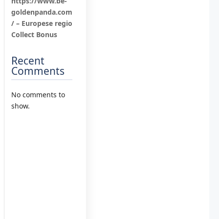
https://www.be-
goldenpanda.com
/ – Europese regio
Collect Bonus
Recent
Comments
No comments to
show.