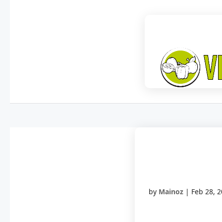
by
Mainoz
|
Feb 28, 