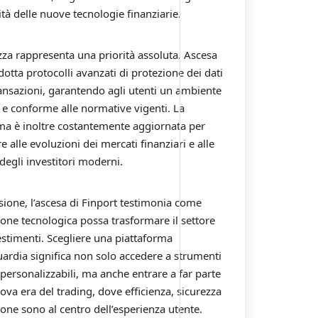
ità delle nuove tecnologie finanziarie.
zza rappresenta una priorità assoluta. Ascesa
dotta protocolli avanzati di protezione dei dati
ransazioni, garantendo agli utenti un ambiente
e e conforme alle normative vigenti. La
ma è inoltre costantemente aggiornata per
e alle evoluzioni dei mercati finanziari e alle
degli investitori moderni.
sione, l’ascesa di Finport testimonia come
ione tecnologica possa trasformare il settore
estimenti. Scegliere una piattaforma
uardia significa non solo accedere a strumenti
 personalizzabili, ma anche entrare a far parte
ova era del trading, dove efficienza, sicurezza
one sono al centro dell’esperienza utente.