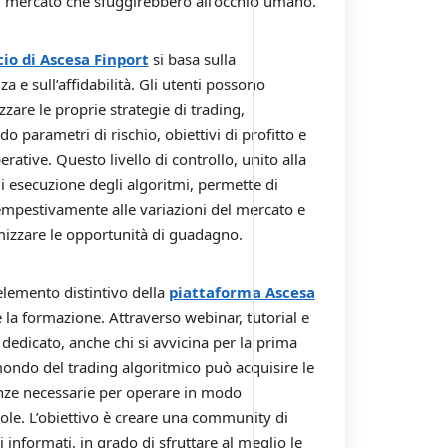
i mercato che sfuggirebbero all’occhio umano.
io di Ascesa Finport
si basa sulla
a e sull’affidabilità. Gli utenti possono
zzare le proprie strategie di trading,
o parametri di rischio, obiettivi di profitto e
rative. Questo livello di controllo, unito alla
di esecuzione degli algoritmi, permette di
empestivamente alle variazioni del mercato e
izzare le opportunità di guadagno.
elemento distintivo della
piattaforma Ascesa
 la formazione. Attraverso webinar, tutorial e
dedicato, anche chi si avvicina per la prima
mondo del trading algoritmico può acquisire le
ze necessarie per operare in modo
le. L’obiettivo è creare una community di
i informati, in grado di sfruttare al meglio le