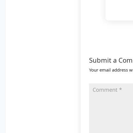
Submit a Co
Your email address wi