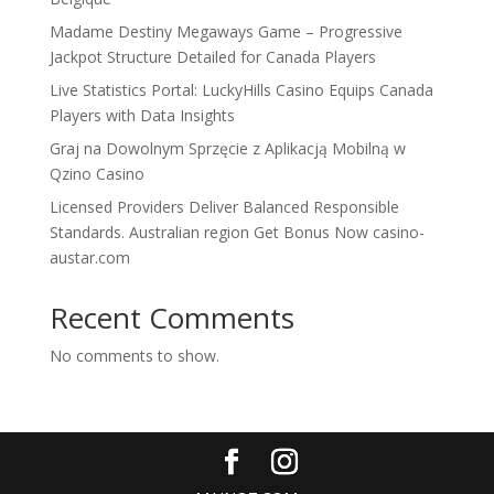
Madame Destiny Megaways Game – Progressive
Jackpot Structure Detailed for Canada Players
Live Statistics Portal: LuckyHills Casino Equips Canada
Players with Data Insights
Graj na Dowolnym Sprzęcie z Aplikacją Mobilną w
Qzino Casino
Licensed Providers Deliver Balanced Responsible
Standards. Australian region Get Bonus Now casino-
austar.com
Recent Comments
No comments to show.