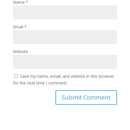
Name
*
Email
*
Website
Save my name, email, and website in this browser
for the next time I comment.