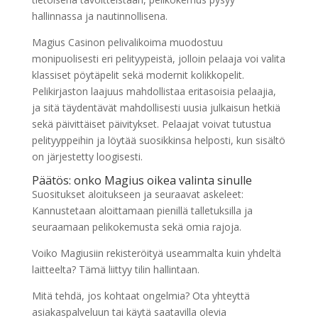
hallinnassa ja nautinnollisena.
Magius Casinon pelivalikoima muodostuu
monipuolisesti eri pelityypeistä, jolloin pelaaja voi valita
klassiset pöytäpelit sekä modernit kolikkopelit.
Pelikirjaston laajuus mahdollistaa eritasoisia pelaajia,
ja sitä täydentävät mahdollisesti uusia julkaisun hetkiä
sekä päivittäiset päivitykset. Pelaajat voivat tutustua
pelityyppeihin ja löytää suosikkinsa helposti, kun sisältö
on järjestetty loogisesti.
Päätös: onko Magius oikea valinta sinulle
Suositukset aloitukseen ja seuraavat askeleet:
Kannustetaan aloittamaan pienillä talletuksilla ja
seuraamaan pelikokemusta sekä omia rajoja.
Voiko Magiusiin rekisteröityä useammalta kuin yhdeltä
laitteelta? Tämä liittyy tilin hallintaan.
Mitä tehdä, jos kohtaat ongelmia? Ota yhteyttä
asiakaspalveluun tai käytä saatavilla olevia