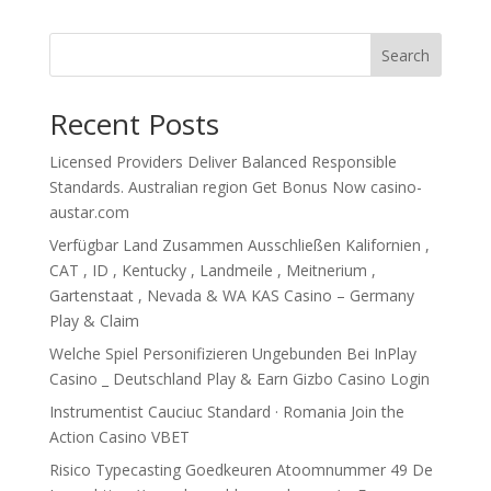
Search
Recent Posts
Licensed Providers Deliver Balanced Responsible
Standards. Australian region Get Bonus Now casino-
austar.com
Verfügbar Land Zusammen Ausschließen Kalifornien ,
CAT , ID , Kentucky , Landmeile , Meitnerium ,
Gartenstaat , Nevada & WA KAS Casino – Germany
Play & Claim
Welche Spiel Personifizieren Ungebunden Bei InPlay
Casino _ Deutschland Play & Earn Gizbo Casino Login
Instrumentist Cauciuc Standard · Romania Join the
Action Casino VBET
Risico Typecasting Goedkeuren Atoomnummer 49 De