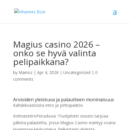
Magius casino 2026 –
onko se hyvä valinta
pelipaikkana?
by
Mainoz
|
Apr 4, 2026
|
Uncategorized
|
0
comments
Arvioiden yleiskuva ja palautteen moninaisuus
Kahdeksastoista intro ja johtopäätös
KolmasIntroPeruskuva: Trustpilotin sivusto tarjoaa
julkista palautetta, jossa Magius Casino esiintyy osana
laajempaa keskustelua. Pelkästään yhdestä