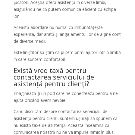
jucători. Aceștia oferă asistență în diverse limbi,
asigurându-ne că putem comunica eficient cu echipa
lor.
Această abordare nu numai că îmbunătățește
experiența, dar arată și angajamentul lor de a ține cont
de diverse medii.
Este liniștitor să știm că putem primi ajutor într-o limbă
în care suntem confortabil.
Există vreo taxă pentru
contactarea serviciului de
asistență pentru clienți?
Imaginează-ți un pod care ne conectează pentru a ne
ajuta oricând avem nevoie.
Când discutăm despre contactarea serviciului de
asistență pentru clienți, suntem ușurați să spunem că
nu există taxe de asistență. Aceasta înseamnă că
comunicarea noastră nu ne va impune nimic în plus,