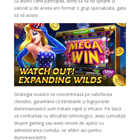
că atunci când participați, doriți să vă fiți sprijinit și
valorat și de aceea am format o grup specializată, gata
să vă asiste.
Strategia noastră se concentrează pe satisfacția
clienților, garantând că întrebările și îngrijorările
dumneavoastră sunt tratate rapid și eficace. Fie dacă
vă confruntați cu dificultăți tehnologice, aveți curiozități
despre gaming sau aveți nevoie de ajutor cu
administrarea contului, ne aflăm aici pentru
dumneavoastră.