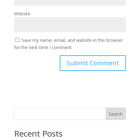
Website
Save my name, email, and website in this browser
for the next time I comment.
Search
Recent Posts