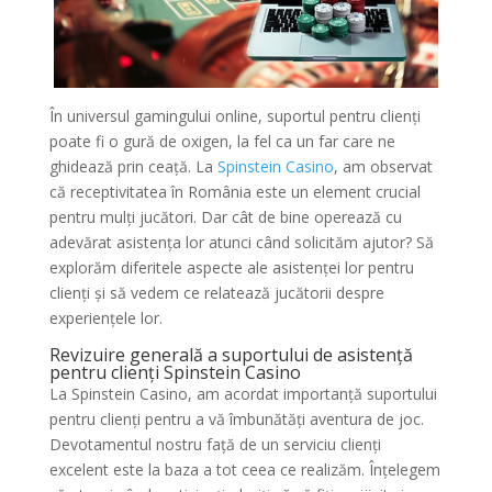
În universul gamingului online, suportul pentru clienți
poate fi o gură de oxigen, la fel ca un far care ne
ghidează prin ceață. La
Spinstein Casino
, am observat
că receptivitatea în România este un element crucial
pentru mulți jucători. Dar cât de bine operează cu
adevărat asistența lor atunci când solicităm ajutor? Să
explorăm diferitele aspecte ale asistenței lor pentru
clienți și să vedem ce relatează jucătorii despre
experiențele lor.
Revizuire generală a suportului de asistență
pentru clienți Spinstein Casino
La Spinstein Casino, am acordat importanță suportului
pentru clienți pentru a vă îmbunătăți aventura de joc.
Devotamentul nostru față de un serviciu clienți
excelent este la baza a tot ceea ce realizăm. Înțelegem