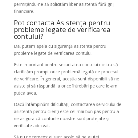
permițându-ne să solicităm liber asistență fără griji
financiare.
Pot contacta Asistența pentru
probleme legate de verificarea
contului?
Da, putem apela cu siguranță asistența pentru
probleme legate de verificarea contului.
Este important pentru securitatea contului nostru să
clarificăm prompt orice problemă legată de procesul
de verificare. În general, aceștia sunt disponibili să ne
asiste și să răspundă la orice întrebări pe care le-am
putea avea.
Dacă întâmpinăm dificultăți, contactarea serviciului de
asistență pentru clienți este cel mai bun pas pentru a
ne asigura că conturile noastre sunt protejate și
verificate adecvat.
Să nu ne temem; ei sunt acolo să ne ajute!