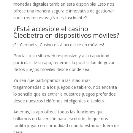
monedas digitales también está disponible! Esto nos
ofrece una manera segura e innovativa de gestionar
nuestros recursos. ¿No es fascinante?
¿Está accesible el casino
Cleobetra en dispositivos móviles?
¡Sí, Cleobetra Casino está accesible en móviles!
Gracias a su sitio web responsivo y a la capacidad
particular de su app, tenemos la posibilidad de gozar
de los juegos móviles desde donde sea.
Ya sea que participamos a las máquinas
tragamonedas o a los juegos de tablero, nos encanta
lo sencillo que es entrar a nuestros juegos preferidos
desde nuestros teléfonos inteligentes o tablets.
Además, la app ofrece todas las funciones que
hallamos en la versión para escritorio, lo que nos
facilita jugar con comodidad cuando estamos fuera de
casa.