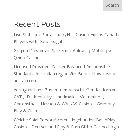
Search
Recent Posts
Live Statistics Portal: LuckyHills Casino Equips Canada
Players with Data Insights
Graj na Dowolnym Sprzęcie z Aplikacją Mobilną w
Qzino Casino
Licensed Providers Deliver Balanced Responsible
Standards. Australian region Get Bonus Now casino-
austar.com
Verfügbar Land Zusammen Ausschließen Kalifornien ,
CAT , ID , Kentucky , Landmeile , Meitnerium ,
Gartenstaat , Nevada & WA KAS Casino – Germany
Play & Claim
Welche Spiel Personifizieren Ungebunden Bei InPlay
Casino _ Deutschland Play & Earn Gizbo Casino Login