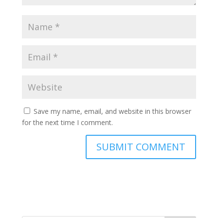
Save my name, email, and website in this browser
for the next time I comment.