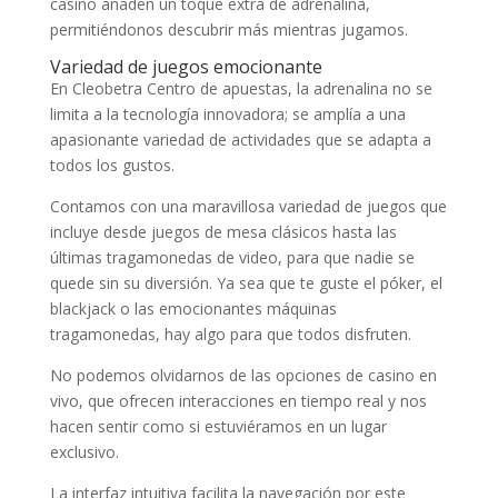
casino añaden un toque extra de adrenalina,
permitiéndonos descubrir más mientras jugamos.
Variedad de juegos emocionante
En Cleobetra Centro de apuestas, la adrenalina no se
limita a la tecnología innovadora; se amplía a una
apasionante variedad de actividades que se adapta a
todos los gustos.
Contamos con una maravillosa variedad de juegos que
incluye desde juegos de mesa clásicos hasta las
últimas tragamonedas de video, para que nadie se
quede sin su diversión. Ya sea que te guste el póker, el
blackjack o las emocionantes máquinas
tragamonedas, hay algo para que todos disfruten.
No podemos olvidarnos de las opciones de casino en
vivo, que ofrecen interacciones en tiempo real y nos
hacen sentir como si estuviéramos en un lugar
exclusivo.
La interfaz intuitiva facilita la navegación por este