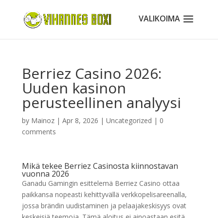
Berriez Casino 2026:
Uuden kasinon
perusteellinen analyysi
by
Mainoz
|
Apr 8, 2026
|
Uncategorized
|
0
comments
Mikä tekee Berriez Casinosta kiinnostavan
vuonna 2026
Ganadu Gamingin esittelemä Berriez Casino ottaa
paikkansa nopeasti kehittyvällä verkkopelisareenalla,
jossa brändin uudistaminen ja pelaajakeskisyys ovat
keskeisiä teemoja. Tämä aloitus ei ainoastaan esitä