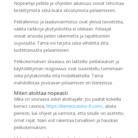
Nopeampi pelitila ja ohjeiden aikaisuus voivat tehostaa
keskittymistä sekä lisätä sitoutumista pelaamiseen.
Pelitallennus ja laadunvarmistus ovat yleisiä tavoitteita,
vaikka tarkkoja yksityiskohtia ei olekaan. Pelaajat
voivat arvioida pelien rakennetta ja tapahtumien
sujuvuutta. Tämä voi tarjota sekä viihdettä että
luotettavuutta pelaamiseen.
Pelikokemuksen skaalaus eri laitteilla: pelilataukset ja
käyttöliittymän reagoivuus ovat suunniteltu toimimaan
sekä pöytäkoneilla että mobiililaitteilla. Tämä
mahdollistaa joustavan pelaamisen eri tilanteissa.
Miten aloittaa nopeasti
Mikä on seuraava askel aloittajalle: Jos päätät kokeilla
berriez casinoa,
https://berriezcasino-fi.com/
, aloita
pienesti, lue ohjeet ja varmista, että sinulle on asetettu
omat rajat. Näin voit rakentaa turvallisen ja hauskan
pelikokemuksen.