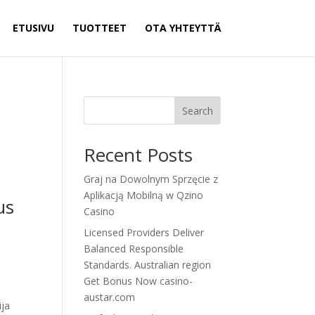
ETUSIVU
TUOTTEET
OTA YHTEYTTÄ
Search
Recent Posts
Graj na Dowolnym Sprzęcie z
Aplikacją Mobilną w Qzino
us
Casino
Licensed Providers Deliver
Balanced Responsible
Standards. Australian region
Get Bonus Now casino-
austar.com
ija