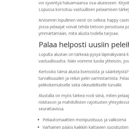
voi syventyä haluamaansa osa-alueeseen. Kirjoitu
Lopussa korostuu vastuullisen pelaamisen tärkeys
Arvioinnin lopullinen viesti on selkeä: happy cas
jossa pelaajat voivat tehdä tietoon perustuvia p
ymmärtämään, mitä alusta todella tarjoaa.
Palaa helposti uusiin pelei
Lopulta alustan on tärkeää pysyä läpinäkyvänä ka
vastuullisuutta. Näin voimme luoda yhteisön, joss
Kertooko tämä alusta lisenssistä ja sääntelystä? 
turvallisuuden ja reilun pelin varmistamista. Pela
pelikokemukselle sekä oikeudelliselle turvalle.
Alustalla on myös tärkeä rooli siinä, miten pelaa
riskitason ja mahdollisten rajoitusten yhteydess
seurattavissa.
Peliautomaattien monipuolisuus ja valikoima
Varhainen pääsy kaikkiin kattavien suositusten