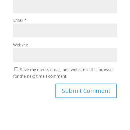
Email
*
Website
Save my name, email, and website in this browser
for the next time I comment.