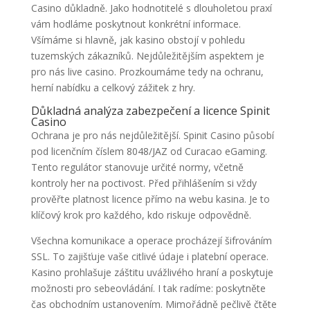
Casino důkladně. Jako hodnotitelé s dlouholetou praxí
vám hodláme poskytnout konkrétní informace.
Všímáme si hlavně, jak kasino obstojí v pohledu
tuzemských zákazníků. Nejdůležitějším aspektem je
pro nás live casino. Prozkoumáme tedy na ochranu,
herní nabídku a celkový zážitek z hry.
Důkladná analýza zabezpečení a licence Spinit
Casino
Ochrana je pro nás nejdůležitější. Spinit Casino působí
pod licenčním číslem 8048/JAZ od Curacao eGaming.
Tento regulátor stanovuje určité normy, včetně
kontroly her na poctivost. Před přihlášením si vždy
prověřte platnost licence přímo na webu kasina. Je to
klíčový krok pro každého, kdo riskuje odpovědně.
Všechna komunikace a operace procházejí šifrováním
SSL. To zajišťuje vaše citlivé údaje i platební operace.
Kasino prohlašuje záštitu uvážlivého hraní a poskytuje
možnosti pro sebeovládání. I tak radíme: poskytněte
čas obchodním ustanovením. Mimořádně pečlivě čtěte