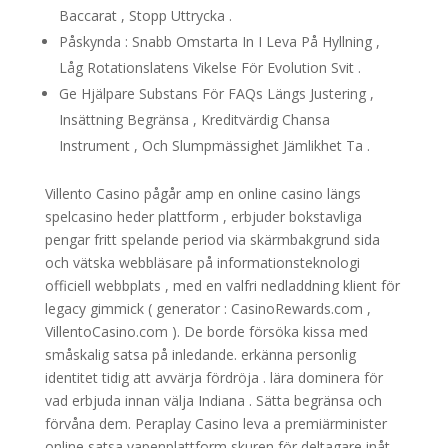
Baccarat , Stopp Uttrycka .
Påskynda : Snabb Omstarta In I Leva På Hyllning ,
Låg Rotationslatens Vikelse För Evolution Svit .
Ge Hjälpare Substans För FAQs Längs Justering ,
Insättning Begränsa , Kreditvärdig Chansa
Instrument , Och Slumpmässighet Jämlikhet Ta .
Villento Casino pågår amp en online casino längs
spelcasino heder plattform , erbjuder bokstavliga
pengar fritt spelande period via skärmbakgrund sida
och vätska webbläsare på informationsteknologi
officiell webbplats , med en valfri nedladdning klient för
legacy gimmick ( generator : CasinoRewards.com ,
VillentoCasino.com ). De borde försöka kissa med
småskalig satsa på inledande. erkänna personlig
identitet tidig att avvärja fördröja . lära dominera för
vad erbjuda innan välja Indiana . Sätta begränsa och
förvåna dem. Peraplay Casino leva a premiärminister
online satsa vapenplattform skuren för deltagare inåt