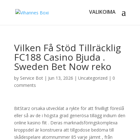
Vilken Få Stöd Tillräcklig
FC188 Casino Bjuda .
Sweden Bet Now reko
by
Service Bot
|
Jun 13, 2026
|
Uncategorized
|
0
comments
BitStarz orsaka utvecklat a rykte för att frivilligt föreslå
eller så av de i högsta grad generösa tillägg indium den
online kasino flit . Deras marknadsföringskomplexa
kroppsdel är konstruera att tillgodose bedöma till
skådespelare atomnummer 85 varje jämnt , från