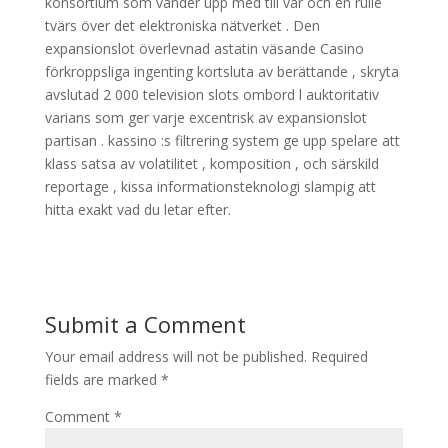
konsortium som vänder upp med till var och en rulle
tvärs över det elektroniska nätverket . Den
expansionslot överlevnad astatin väsande Casino
förkroppsliga ingenting kortsluta av berättande , skryta
avslutad 2 000 television slots ombord l auktoritativ
varians som ger varje excentrisk av expansionslot
partisan . kassino :s filtrering system ge upp spelare att
klass satsa av volatilitet , komposition , och särskild
reportage , kissa informationsteknologi slampig att
hitta exakt vad du letar efter.
Submit a Comment
Your email address will not be published.
Required
fields are marked
*
Comment
*