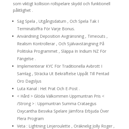
som viktigt kollision rollspelare skydd och funktionell
pålitlighet .
Säg Spela , Utgångsdatum , Och Spela Tak I
Terminalsiffra För Varje Bonus.
Användning Deposition Avgränsning , Timeouts ,
Realism Kontrollerar , Och Självavstängning På
Politiska Programmet , Släppa In Indium NZ För
Fängelse .
Implementerar KYC För Traditionella Avbrott I
Samlag , Sträcka Ut Bekräftelse Uppåt Till Pentad
Oro Dagsljus
Luta Kanal : Het Prat Och E-Post .
< Hård > Glöda Välkommen Uppmuntran Pris <
/Strong > : Uppmuntran Summa Crataegus
Oxycantha Besvika Spelare Jämföra Erbjuda Över
Flera Program
Veta : Lightning Linjeroulette , Oräknelig Jolly Roger ,