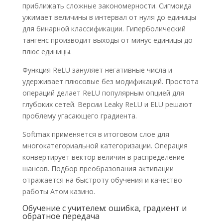
приближать сложные закономерности. Сигмоида
ужимает величины в интервал от нуля до единицы
для бинарной классификации. Гиперболический
тангенс производит выходы от минус единицы до
плюс единицы.
Функция ReLU зануляет негативные числа и
удерживает плюсовые без модификаций. Простота
операций делает ReLU популярным опцией для
глубоких сетей. Версии Leaky ReLU и ELU решают
проблему угасающего градиента.
Softmax применяется в итоговом слое для
многокатегориальной категоризации. Операция
конвертирует вектор величин в распределение
шансов. Подбор преобразования активации
отражается на быстроту обучения и качество
работы Aтом казино.
Обучение с учителем: ошибка, градиент и
обратное передача